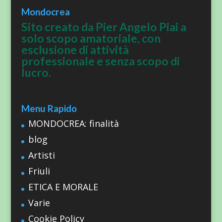
Mondocrea
Sito creato da Pier Angelo Piai a
solo scopo amatoriale, con
esclusione di attività
professionale e senza scopo di
lucro.
Menu Rapido
MONDOCREA: finalità
blog
Artisti
Friuli
ETICA E MORALE
Varie
Cookie Policy