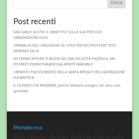
Cerca
Post recenti
SAN CARLO ACUTIS: IL DIBATTITO SULLA SUA PRECOCE
CANONIZZIONE OGGI
UN’ANALISI DEL LINGUAGGIO AI. UTILE PER RICONOSCERE TESTI
GENERATI DA IA
SEI FERMO EPPURE TI MUOVI AD UNA VELOCITÀ PAZZESCA. MA
POTRESTI ESSERE PARADOSSALMENTE IMMOBILE
I BENEFICI PSICOSOMATICI DELLA SANTA MESSA E DELL’ADORAZIONE
EUCARISTICA
IL SILENZIO CHE RIGENERA: perché abbiamo bisogno del sano ozio
spirituale
Mondocrea
Sito creato da Pier Angelo Piai a solo