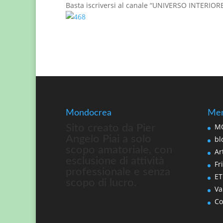
Basta iscriversi al canale “UNIVERSO INTERIORE
Mondocrea
Men
MO
Sito creato da Pier
Angelo Piai a solo
bl
scopo amatoriale, con
Art
esclusione di attività
Fri
professionale e senza
ET
scopo di lucro.
Va
Co