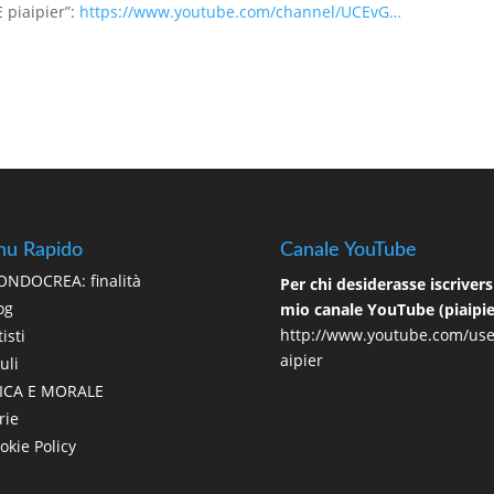
 piaipier”:
https://www.youtube.com/channel/UCEvG…
u Rapido
Canale YouTube
NDOCREA: finalità
Per chi desiderasse iscriversi
og
mio canale YouTube (piaipie
http://www.youtube.com/use
isti
aipier
uli
ICA E MORALE
rie
okie Policy