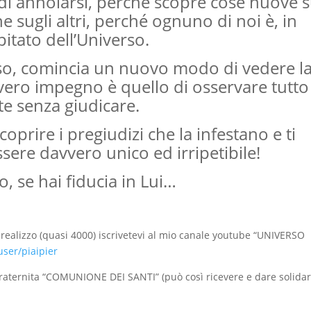
i annoiarsi, perché scopre cose nuove 
che sugli altri, perché ognuno di noi è, in
itato dell’Universo.
sso, comincia un nuovo modo di vedere l
 vero impegno è quello di osservare tutto
te senza giudicare.
oprire i pregiudizi che la infestano e ti
sere davvero unico ed irripetibile!
to, se hai fiducia in Lui…
 realizzo (quasi 4000) iscrivetevi al mio canale youtube “UNIVERSO
ser/piaipier
aternita “COMUNIONE DEI SANTI” (può così ricevere e dare solidar