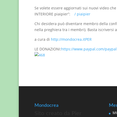
Se volete essere aggiornati sui nuovi video che
INTERIORE piaipier”:
/ piaipier
Chi desidera può diventare membro della confr
nella preghiera tra i membri). Basta iscriversi
a cura di
http://mondocrea.itPER
LE DONAZIONI:
https://www.paypal.com/paypal
Mondocrea
Men
MO
Sito creato da Pier