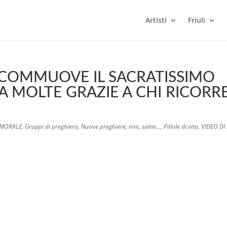
Artisti
Friuli
 COMMUOVE IL SACRATISSIMO
 MOLTE GRAZIE A CHI RICORRE
 MORALE
,
Gruppi di preghiera
,
Nuove preghiere, inni, salmi...
,
Pillole di vita
,
VIDEO DI 