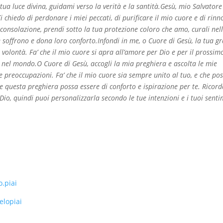
tua luce divina, guidami verso la verità e la santità.Gesù, mio Salvatore
i chiedo di perdonare i miei peccati, di purificare il mio cuore e di rinn
consolazione, prendi sotto la tua protezione coloro che amo, curali nel
he soffrono e dona loro conforto.Infondi in me, o Cuore di Gesù, la tua gr
 volontà. Fa’ che il mio cuore si apra all’amore per Dio e per il prossim
 nel mondo.O Cuore di Gesù, accogli la mia preghiera e ascolta le mie
mie preoccupazioni. Fa’ che il mio cuore sia sempre unito al tuo, e che po
 questa preghiera possa essere di conforto e ispirazione per te. Ricord
o, quindi puoi personalizzarla secondo le tue intenzioni e i tuoi senti
.piai
elopiai