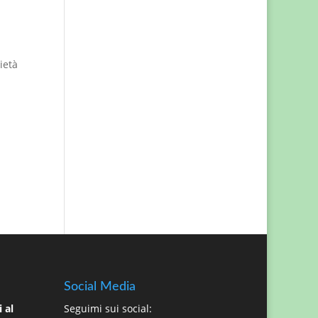
ietà
Social Media
 al
Seguimi sui social: