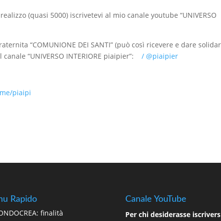
 realizzo (quasi 5000) iscrivetevi al mio canale youtube “UNIVERSO
aternita “COMUNIONE DEI SANTI” (può così ricevere e dare solidar
 al canale “UNIVERSO INTERIORE piaipier”:
/ @piaipier
me/piaipi
u Rapido
Canale YouTube
NDOCREA: finalità
Per chi desiderasse iscriversi