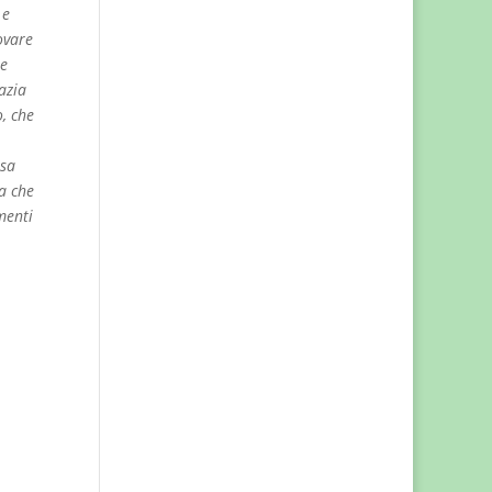
 e
ovare
le
azia
o, che
ssa
a che
menti