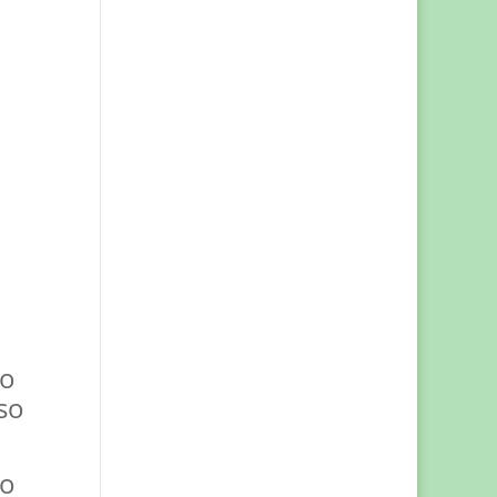
zo
so
to