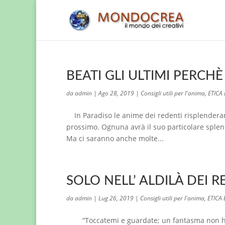
BEATI GLI ULTIMI PERCH
da
admin
|
Ago 28, 2019
|
Consigli utili per l'anima
,
ETICA
In Paradiso le anime dei redenti risplenderan
prossimo. Ognuna avrà il suo particolare splend
Ma ci saranno anche molte...
SOLO NELL’ ALDILÀ DEI
da
admin
|
Lug 26, 2019
|
Consigli utili per l'anima
,
ETICA
“Toccatemi e guardate; un fantasma non ha c