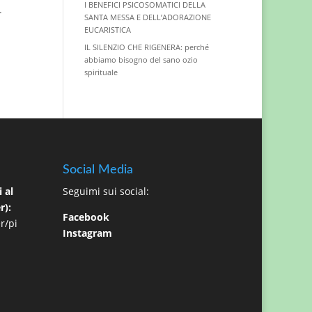
I BENEFICI PSICOSOMATICI DELLA
.
SANTA MESSA E DELL’ADORAZIONE
EUCARISTICA
IL SILENZIO CHE RIGENERA: perché
abbiamo bisogno del sano ozio
spirituale
Social Media
 al
Seguimi sui social:
r):
Facebook
r/pi
Instagram