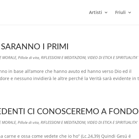
Artisti
Friuli
È SARANNO I PRIMI
 E MORALE
,
Pillole di vita
,
RIFLESSIONI E MEDITAZIONI
,
VIDEO DI ETICA E SPIRITUALITA'
no in base all’amore che hanno avuto ed hanno verso Dio ed il
ore e nessuno invidierà le altre perché la Verità sarà evidente in t
 REDENTI CI CONOSCEREMO A FONDO
 E MORALE
,
Pillole di vita
,
RIFLESSIONI E MEDITAZIONI
,
VIDEO DI ETICA E SPIRITUALITA'
arne e ossa come vedete che io ho” (Lc.24,39) Quindi Gesú é