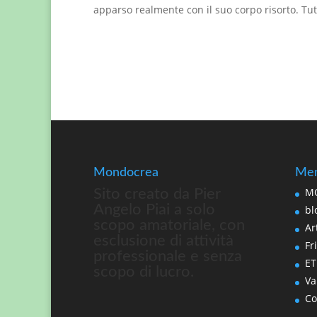
apparso realmente con il suo corpo risorto. Tut
Mondocrea
Men
MO
Sito creato da Pier
Angelo Piai a solo
bl
scopo amatoriale, con
Art
esclusione di attività
Fri
professionale e senza
ET
scopo di lucro.
Va
Co