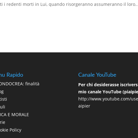
ti i redenti morti in Lui, quando risorgeranno assumeranno il loro..
u Rapido
Canale YouTube
NDOCREA: finalità
Per chi desiderasse iscriversi
og
mio canale YouTube (piaipie
http://www.youtube.com/use
isti
aipier
uli
ICA E MORALE
rie
okie Policy