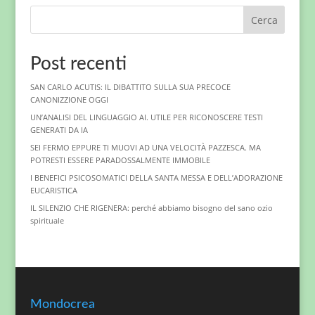
Cerca
Post recenti
SAN CARLO ACUTIS: IL DIBATTITO SULLA SUA PRECOCE
CANONIZZIONE OGGI
UN’ANALISI DEL LINGUAGGIO AI. UTILE PER RICONOSCERE TESTI
GENERATI DA IA
SEI FERMO EPPURE TI MUOVI AD UNA VELOCITÀ PAZZESCA. MA
POTRESTI ESSERE PARADOSSALMENTE IMMOBILE
I BENEFICI PSICOSOMATICI DELLA SANTA MESSA E DELL’ADORAZIONE
EUCARISTICA
IL SILENZIO CHE RIGENERA: perché abbiamo bisogno del sano ozio
spirituale
Mondocrea