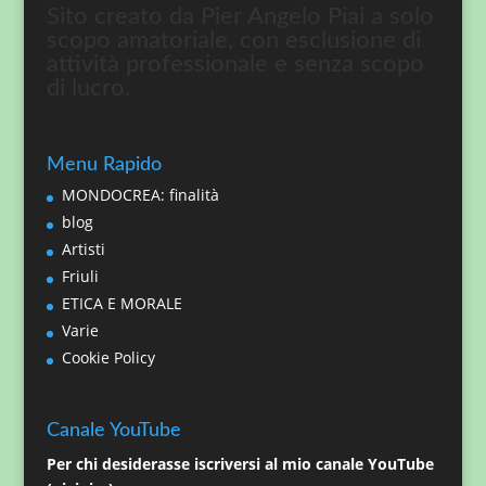
Sito creato da Pier Angelo Piai a solo
scopo amatoriale, con esclusione di
attività professionale e senza scopo
di lucro.
Menu Rapido
MONDOCREA: finalità
blog
Artisti
Friuli
ETICA E MORALE
Varie
Cookie Policy
Canale YouTube
Per chi desiderasse iscriversi al mio canale YouTube