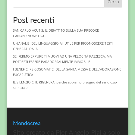
Cerca
Post recenti
SAN CARLO ACUTIS: IL DIBATTITO SULLA SUA PRECOCE
CANONIZZIONE OGGI
UN’ANALISI DEL LINGUAGGIO AI. UTILE PER RICONOSCERE TESTI
GENERATI DA IA
SEI FERMO EPPURE TI MUOVI AD UNA VELOCITÀ PAZZESCA. MA
POTRESTI ESSERE PARADOSSALMENTE IMMOBILE
I BENEFICI PSICOSOMATICI DELLA SANTA MESSA E DELL’ADORAZIONE
EUCARISTICA
IL SILENZIO CHE RIGENERA: perché abbiamo bisogno del sano ozio
spirituale
Mondocrea
Sito creato da Pier Angelo Piai a solo