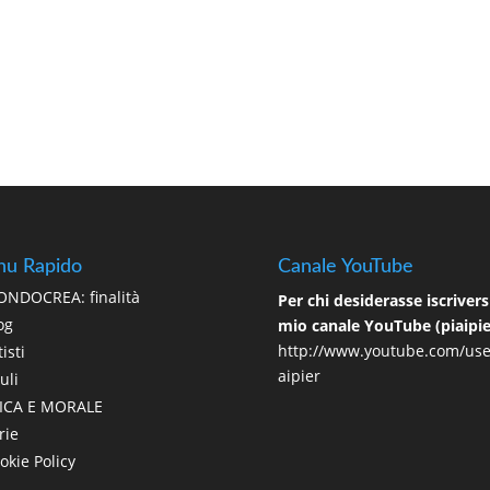
u Rapido
Canale YouTube
NDOCREA: finalità
Per chi desiderasse iscriversi
og
mio canale YouTube (piaipie
http://www.youtube.com/use
isti
aipier
uli
ICA E MORALE
rie
okie Policy