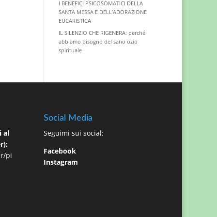
I BENEFICI PSICOSOMATICI DELLA
SANTA MESSA E DELL’ADORAZIONE
EUCARISTICA
IL SILENZIO CHE RIGENERA: perché
abbiamo bisogno del sano ozio
spirituale
Social Media
 al
Seguimi sui social:
r):
Facebook
r/pi
Instagram