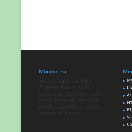
Mondocrea
Men
MO
Sito creato da Pier
Angelo Piai a solo
bl
scopo amatoriale, con
Art
esclusione di attività
Fri
professionale e senza
ET
scopo di lucro.
Va
Co