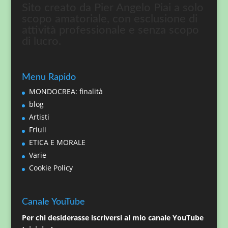
Sito creato da Pier Angelo Piai a solo
scopo amatoriale, con esclusione di
attività professionale e senza scopo
di lucro.
Menu Rapido
MONDOCREA: finalità
blog
Artisti
Friuli
ETICA E MORALE
Varie
Cookie Policy
Canale YouTube
Per chi desiderasse iscriversi al mio canale YouTube