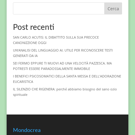
Cerca
Post recenti
SAN CARLO ACUTIS: IL DIBATTITO SULLA SUA PRECOCE
CANONIZZIONE OGGI
UN’ANALISI DEL LINGUAGGIO AI. UTILE PER RICONOSCERE TESTI
GENERATI DA IA
SEI FERMO EPPURE TI MUOVI AD UNA VELOCITÀ PAZZESCA. MA
POTRESTI ESSERE PARADOSSALMENTE IMMOBILE
I BENEFICI PSICOSOMATICI DELLA SANTA MESSA E DELL’ADORAZIONE
EUCARISTICA
IL SILENZIO CHE RIGENERA: perché abbiamo bisogno del sano ozio
spirituale
Mondocrea