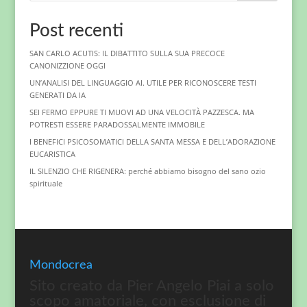
Post recenti
SAN CARLO ACUTIS: IL DIBATTITO SULLA SUA PRECOCE
CANONIZZIONE OGGI
UN’ANALISI DEL LINGUAGGIO AI. UTILE PER RICONOSCERE TESTI
GENERATI DA IA
SEI FERMO EPPURE TI MUOVI AD UNA VELOCITÀ PAZZESCA. MA
POTRESTI ESSERE PARADOSSALMENTE IMMOBILE
I BENEFICI PSICOSOMATICI DELLA SANTA MESSA E DELL’ADORAZIONE
EUCARISTICA
IL SILENZIO CHE RIGENERA: perché abbiamo bisogno del sano ozio
spirituale
Mondocrea
Sito creato da Pier Angelo Piai a solo
scopo amatoriale, con esclusione di