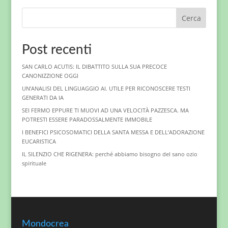
Cerca
Post recenti
SAN CARLO ACUTIS: IL DIBATTITO SULLA SUA PRECOCE
CANONIZZIONE OGGI
UN’ANALISI DEL LINGUAGGIO AI. UTILE PER RICONOSCERE TESTI
GENERATI DA IA
SEI FERMO EPPURE TI MUOVI AD UNA VELOCITÀ PAZZESCA. MA
POTRESTI ESSERE PARADOSSALMENTE IMMOBILE
I BENEFICI PSICOSOMATICI DELLA SANTA MESSA E DELL’ADORAZIONE
EUCARISTICA
IL SILENZIO CHE RIGENERA: perché abbiamo bisogno del sano ozio
spirituale
Mondocrea