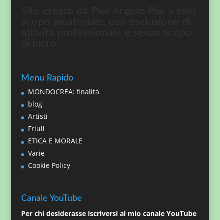
Sito creato da Pier Angelo Piai a solo
scopo amatoriale, con esclusione di
attività professionale e senza scopo
di lucro.
Menu Rapido
MONDOCREA: finalità
blog
Artisti
Friuli
ETICA E MORALE
Varie
Cookie Policy
Canale YouTube
Per chi desiderasse iscriversi al mio canale YouTube