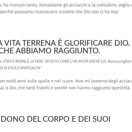
ho ricevuto tanto. Nonostante gli acciacchi e la solitudine, voglio 
i, perché possiamo riconoscere insieme che Dio non ci ha mai
VITA TERRENA È GLORIFICARE DIO.
 CHE ABBIAMO RAGGIUNTO.
ma
,
ETICA E MORALE
,
LA FEDE : ED ECCO COME L'HA AVUTA ANCHE LUI
,
Nuove preghier
O DI ETICA E SPIRITUALITA'
n molti anni sulle spalle e nel cuore. Non mi lamento degli acciac
sai, o Dio, che tanti fratelli e sorelle non hanno raggiunto quest’età. 
 DONO DEL CORPO E DEI SUOI