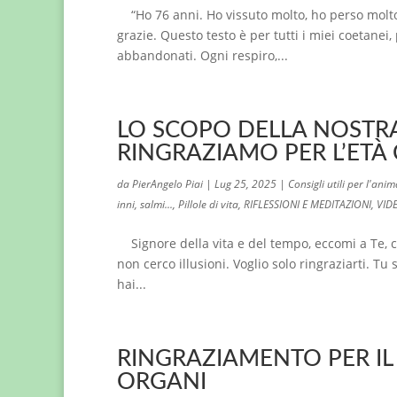
“Ho 76 anni. Ho vissuto molto, ho perso molto, 
grazie. Questo testo è per tutti i miei coetane
abbandonati. Ogni respiro,...
LO SCOPO DELLA NOSTRA 
RINGRAZIAMO PER L’ETÀ
da
PierAngelo Piai
|
Lug 25, 2025
|
Consigli utili per l'ani
inni, salmi...
,
Pillole di vita
,
RIFLESSIONI E MEDITAZIONI
,
VIDE
Signore della vita e del tempo, eccomi a Te, co
non cerco illusioni. Voglio solo ringraziarti. Tu 
hai...
RINGRAZIAMENTO PER IL
ORGANI