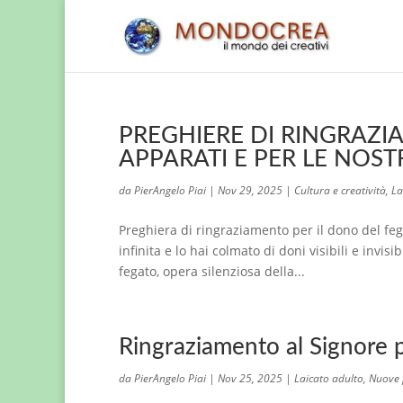
PREGHIERE DI RINGRAZI
APPARATI E PER LE NOS
da
PierAngelo Piai
|
Nov 29, 2025
|
Cultura e creatività
,
La
Preghiera di ringraziamento per il dono del fe
infinita e lo hai colmato di doni visibili e invis
fegato, opera silenziosa della...
Ringraziamento al Signore p
da
PierAngelo Piai
|
Nov 25, 2025
|
Laicato adulto
,
Nuove p