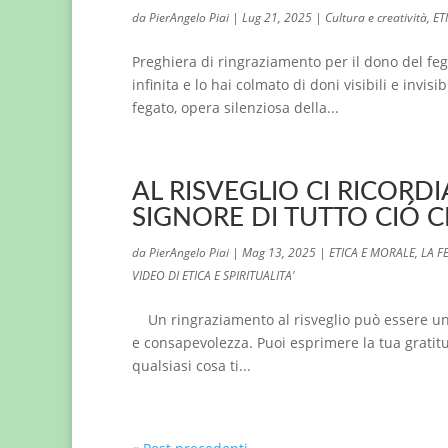
da
PierAngelo Piai
|
Lug 21, 2025
|
Cultura e creatività
,
ET
Preghiera di ringraziamento per il dono del fe
infinita e lo hai colmato di doni visibili e invis
fegato, opera silenziosa della...
AL RISVEGLIO CI RICORD
SIGNORE DI TUTTO CIÓ C
da
PierAngelo Piai
|
Mag 13, 2025
|
ETICA E MORALE
,
LA F
VIDEO DI ETICA E SPIRITUALITA'
Un ringraziamento al risveglio può essere una
e consapevolezza. Puoi esprimere la tua gratitudi
qualsiasi cosa ti...