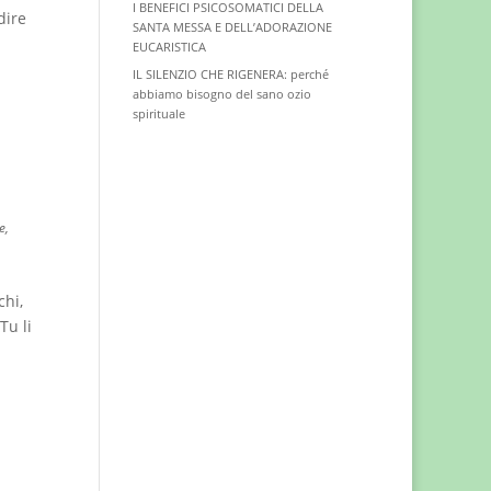
I BENEFICI PSICOSOMATICI DELLA
dire
SANTA MESSA E DELL’ADORAZIONE
EUCARISTICA
IL SILENZIO CHE RIGENERA: perché
abbiamo bisogno del sano ozio
spirituale
e,
chi,
Tu li