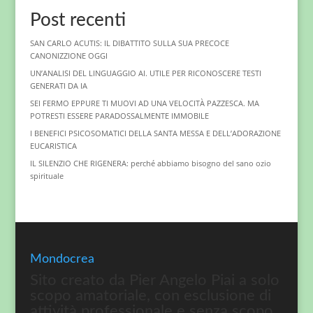
Post recenti
SAN CARLO ACUTIS: IL DIBATTITO SULLA SUA PRECOCE
CANONIZZIONE OGGI
UN’ANALISI DEL LINGUAGGIO AI. UTILE PER RICONOSCERE TESTI
GENERATI DA IA
SEI FERMO EPPURE TI MUOVI AD UNA VELOCITÀ PAZZESCA. MA
POTRESTI ESSERE PARADOSSALMENTE IMMOBILE
I BENEFICI PSICOSOMATICI DELLA SANTA MESSA E DELL’ADORAZIONE
EUCARISTICA
IL SILENZIO CHE RIGENERA: perché abbiamo bisogno del sano ozio
spirituale
Mondocrea
Sito creato da Pier Angelo Piai a solo
scopo amatoriale, con esclusione di
attività professionale e senza scopo