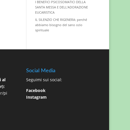
I BENEFICI PSICOSOMATICI DELLA
SANTA MESSA E DELL’ADORAZIONE
EUCARISTICA
IL SILENZIO CHE RIGENERA: perché
abbiamo bisogno del sano ozio
spirituale
Social Media
 al
Seguimi sui social:
r):
Facebook
r/pi
Instagram