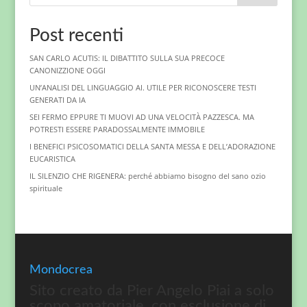
Post recenti
SAN CARLO ACUTIS: IL DIBATTITO SULLA SUA PRECOCE
CANONIZZIONE OGGI
UN’ANALISI DEL LINGUAGGIO AI. UTILE PER RICONOSCERE TESTI
GENERATI DA IA
SEI FERMO EPPURE TI MUOVI AD UNA VELOCITÀ PAZZESCA. MA
POTRESTI ESSERE PARADOSSALMENTE IMMOBILE
I BENEFICI PSICOSOMATICI DELLA SANTA MESSA E DELL’ADORAZIONE
EUCARISTICA
IL SILENZIO CHE RIGENERA: perché abbiamo bisogno del sano ozio
spirituale
Mondocrea
Sito creato da Pier Angelo Piai a solo
scopo amatoriale, con esclusione di