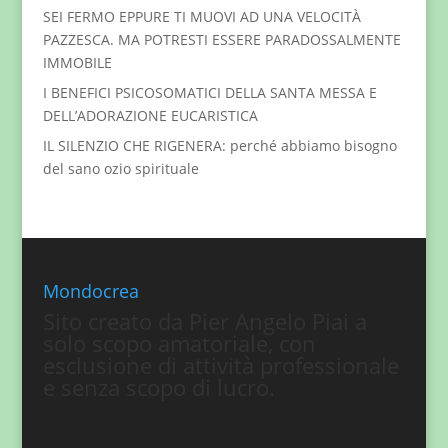
SEI FERMO EPPURE TI MUOVI AD UNA VELOCITÀ
PAZZESCA. MA POTRESTI ESSERE PARADOSSALMENTE
IMMOBILE
I BENEFICI PSICOSOMATICI DELLA SANTA MESSA E
DELL’ADORAZIONE EUCARISTICA
IL SILENZIO CHE RIGENERA: perché abbiamo bisogno
del sano ozio spirituale
Mondocrea
Sito creato da Pier Angelo Piai a
solo scopo amatoriale, con
esclusione di attività professionale
e senza scopo di lucro.