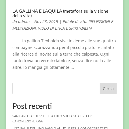
LA GALLINA E L’AQUILA (metafora sulla visione
della vita)
da
admin
|
Nov 23, 2019
|
Pillole di vita
,
RIFLESSIONI E
MEDITAZIONI
,
VIDEO DI ETICA E SPIRITUALITA'
La gallina Teobalda vive insieme alle sue quattro
compagne scorazzando per il piccolo prato recintato
alla ricerca di novità sulla terra che calpesta. Ogni
tanto trova un vermicciatolo e, senza dire nulla alle
altre, lo mangia ghiottamente....
Cerca
Post recenti
SAN CARLO ACUTIS: IL DIBATTITO SULLA SUA PRECOCE
CANONIZZIONE OGGI
UN’ANALISI DEL LINGUAGGIO AI. UTILE PER RICONOSCERE TESTI