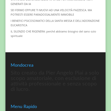
GENERATI DA IA
SEI FERMO EPPURE TI MUOVI AD UNA VELOCITÀ PAZZESCA. MA
POTRESTI ESSERE PARADOSSALMENTE IMMOBILE
I BENEFICI PSICOSOMATICI DELLA SANTA MESSA E DELL’ADORAZIONE
EUCARISTICA
IL SILENZIO CHE RIGENERA: perché abbiamo bisogno del sano ozio
spirituale
Mondocrea
Sito creato da Pier Angelo Piai a solo
scopo amatoriale, con esclusione di
attività professionale e senza scopo
di lucro.
Menu Rapido