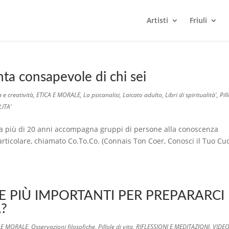
Artisti
Friuli
a consapevole di chi sei
 e creatività
,
ETICA E MORALE
,
La psicanalisi
,
Laicato adulto
,
Libri di spiritualità'
,
Pill
LITA'
iù di 20 anni accompagna gruppi di persone alla conoscenza
rticolare, chiamato Co.To.Co. (Connais Ton Coer, Conosci il Tuo Cu
E PIÙ IMPORTANTI PER PREPARARCI
?
 E MORALE
,
Osservazioni filosofiche
,
Pillole di vita
,
RIFLESSIONI E MEDITAZIONI
,
VIDEO