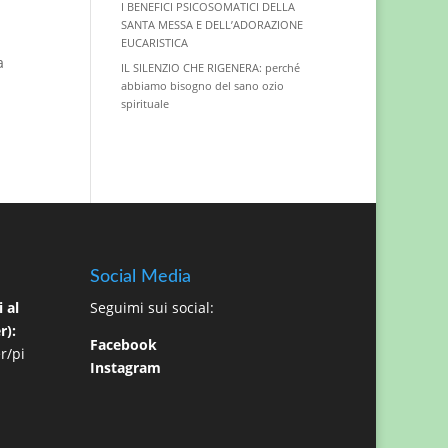
I BENEFICI PSICOSOMATICI DELLA
SANTA MESSA E DELL’ADORAZIONE
EUCARISTICA
a
IL SILENZIO CHE RIGENERA: perché
abbiamo bisogno del sano ozio
spirituale
Social Media
 al
Seguimi sui social:
r):
Facebook
r/pi
Instagram