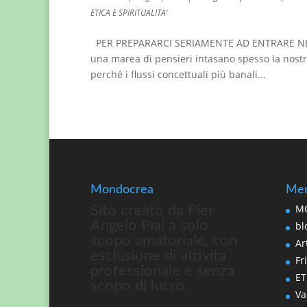
ETICA E SPIRITUALITA'
PER PREPARARCI SERIAMENTE AD ENTRARE NELL
una marea di pensieri intasano spesso la nostr
perché i flussi concettuali più banali...
Mondocrea
Men
MO
Sito creato da Pier
Angelo Piai a solo
bl
scopo amatoriale, con
Art
esclusione di attività
Fri
professionale e senza
ET
scopo di lucro.
Va