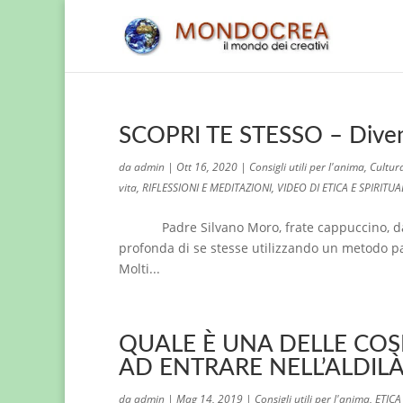
SCOPRI TE STESSO – Divent
da
admin
|
Ott 16, 2020
|
Consigli utili per l'anima
,
Cultura
vita
,
RIFLESSIONI E MEDITAZIONI
,
VIDEO DI ETICA E SPIRITUA
Padre Silvano Moro, frate cappuccino, da p
profonda di se stesse utilizzando un metodo pa
Molti...
QUALE È UNA DELLE COS
AD ENTRARE NELL’ALDILÀ
da
admin
|
Mag 14, 2019
|
Consigli utili per l'anima
,
ETICA