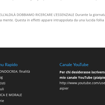
’ALDILÀ DOBBIAMO RICERCARE L’ESSENZIALE Durante la giornat
a mente. Questa in effetti appare intrappolata da una lucida follia
u Rapido
Canale YouTube
NDOCREA: finalità
Per chi desiderasse iscriversi
og
mio canale YouTube (piaipie
http://www.youtube.com/use
isti
aipier
uli
ICA E MORALE
rie