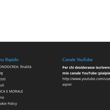
u Rapido
Canale YouTube
NDOCREA: finalità
Per chi desiderasse iscriversi
og
mio canale YouTube (piaipie
http://www.youtube.com/use
isti
aipier
uli
ICA E MORALE
rie
okie Policy