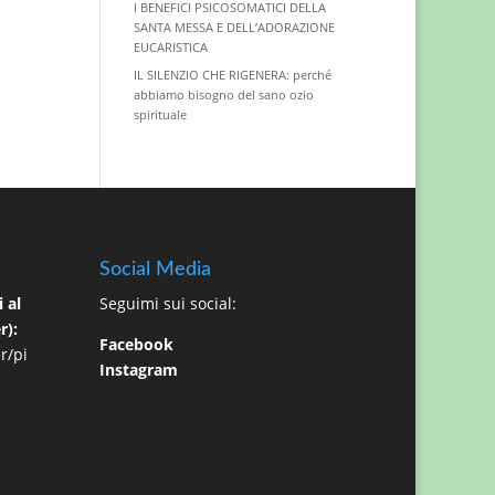
I BENEFICI PSICOSOMATICI DELLA
SANTA MESSA E DELL’ADORAZIONE
EUCARISTICA
IL SILENZIO CHE RIGENERA: perché
abbiamo bisogno del sano ozio
spirituale
Social Media
 al
Seguimi sui social:
r):
Facebook
r/pi
Instagram