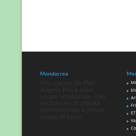
Mondocrea
Men
MO
Sito creato da Pier
Angelo Piai a solo
bl
scopo amatoriale, con
Art
esclusione di attività
Fri
professionale e senza
ET
scopo di lucro.
Va
Co