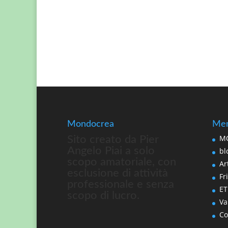
Mondocrea
Men
MO
Sito creato da Pier
Angelo Piai a solo
bl
scopo amatoriale, con
Art
esclusione di attività
Fri
professionale e senza
ET
scopo di lucro.
Va
Co