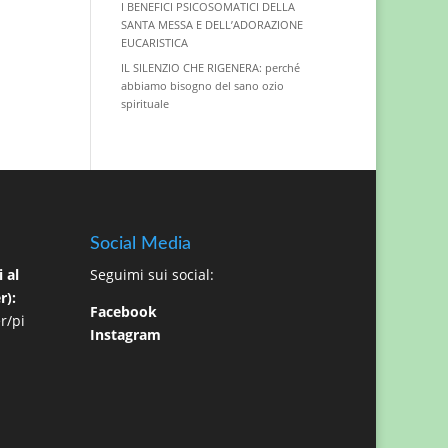
I BENEFICI PSICOSOMATICI DELLA
SANTA MESSA E DELL’ADORAZIONE
EUCARISTICA
IL SILENZIO CHE RIGENERA: perché
abbiamo bisogno del sano ozio
spirituale
Social Media
 al
Seguimi sui social:
r):
Facebook
r/pi
Instagram