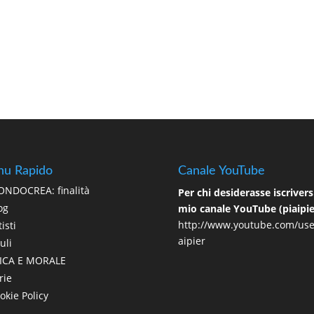
u Rapido
Canale YouTube
NDOCREA: finalità
Per chi desiderasse iscriversi
og
mio canale YouTube (piaipie
http://www.youtube.com/use
isti
aipier
uli
ICA E MORALE
rie
okie Policy