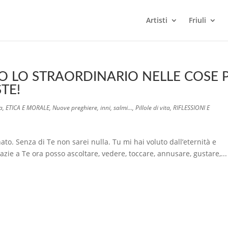
Artisti
Friuli
NO LO STRAORDINARIO NELLE COSE 
TE!
ma
,
ETICA E MORALE
,
Nuove preghiere, inni, salmi...
,
Pillole di vita
,
RIFLESSIONI E
o. Senza di Te non sarei nulla. Tu mi hai voluto dall’eternità e
razie a Te ora posso ascoltare, vedere, toccare, annusare, gustare,...