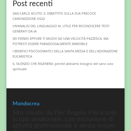
Post recenti
SAN CARLO ACUTIS: IL DIBATTITO SULLA SUA PRECOCE
CANONIZZIONE OGGI
UN’ANALISI DEL LINGUAGGIO AI. UTILE PER RICONOSCERE TESTI
GENERATI DA IA
SEI FERMO EPPURE TI MUOVI AD UNA VELOCITÀ PAZZESCA. MA
POTRESTI ESSERE PARADOSSALMENTE IMMOBILE
I BENEFICI PSICOSOMATICI DELLA SANTA MESSA E DELL’ADORAZIONE
EUCARISTICA
IL SILENZIO CHE RIGENERA: perché abbiamo bisogno del sano ozio
spirituale
Mondocrea
Sito creato da Pier Angelo Piai a solo
scopo amatoriale, con esclusione di
attività professionale e senza scopo