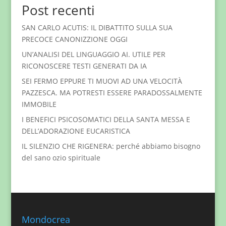
Post recenti
SAN CARLO ACUTIS: IL DIBATTITO SULLA SUA
PRECOCE CANONIZZIONE OGGI
UN’ANALISI DEL LINGUAGGIO AI. UTILE PER
RICONOSCERE TESTI GENERATI DA IA
SEI FERMO EPPURE TI MUOVI AD UNA VELOCITÀ
PAZZESCA. MA POTRESTI ESSERE PARADOSSALMENTE
IMMOBILE
I BENEFICI PSICOSOMATICI DELLA SANTA MESSA E
DELL’ADORAZIONE EUCARISTICA
IL SILENZIO CHE RIGENERA: perché abbiamo bisogno
del sano ozio spirituale
Mondocrea