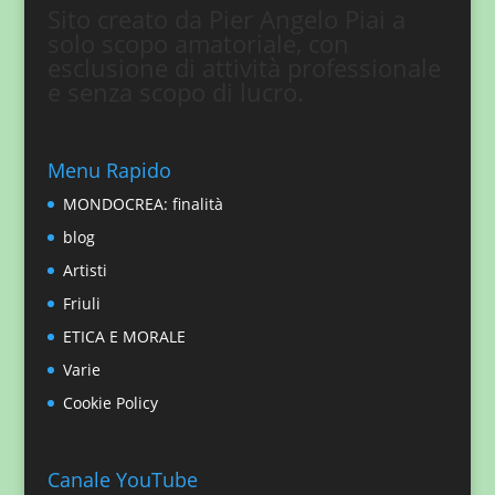
Sito creato da Pier Angelo Piai a
solo scopo amatoriale, con
esclusione di attività professionale
e senza scopo di lucro.
Menu Rapido
MONDOCREA: finalità
blog
Artisti
Friuli
ETICA E MORALE
Varie
Cookie Policy
Canale YouTube