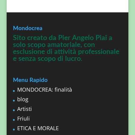
Mondocrea
Sito creato da Pier Angelo Piai a
solo scopo amatoriale, con
esclusione di attività professionale
e senza scopo di lucro.
Menu Rapido
MONDOCREA: finalità
blog
Artisti
Friuli
ETICA E MORALE