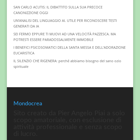
SAN CARLO ACUTIS: IL DIBATTITO SULLA SUA PRECOCE
CANONIZZIONE OGGI
UN’ANALISI DEL LINGUAGGIO AI. UTILE PER RICONOSCERE TESTI
GENERATI DA IA
SEI FERMO EPPURE TI MUOVI AD UNA VELOCITÀ PAZZESCA. MA
POTRESTI ESSERE PARADOSSALMENTE IMMOBILE
I BENEFICI PSICOSOMATICI DELLA SANTA MESSA E DELL’ADORAZIONE
EUCARISTICA
IL SILENZIO CHE RIGENERA: perché abbiamo bisogno del sano ozio
spirituale
Mondocrea
Sito creato da Pier Angelo Piai a solo
scopo amatoriale, con esclusione di
attività professionale e senza scopo
di lucro.