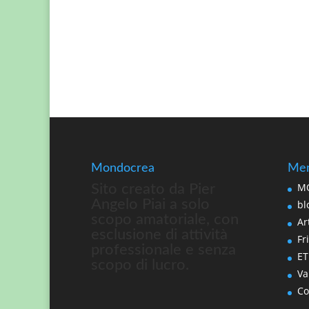
Mondocrea
Men
MO
Sito creato da Pier
Angelo Piai a solo
bl
scopo amatoriale, con
Art
esclusione di attività
Fri
professionale e senza
ET
scopo di lucro.
Va
Co