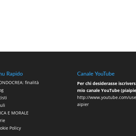
u Rapido
Canale YouTube
NDOCREA: finalità
Per chi desiderasse iscriversi
og
mio canale YouTube (piaipie
http://www.youtube.com/use
isti
aipier
uli
ICA E MORALE
rie
okie Policy