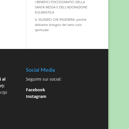
I BENEFICI PSICOSOMATICI DELLA
SANTA MESSA E DELL’ADORAZIONE
EUCARISTICA
IL SILENZIO CHE RIGENERA: perché
abbiamo bisogno del sano ozio
spirituale
Social Media
 al
Seguimi sui social:
r):
Facebook
r/pi
Instagram