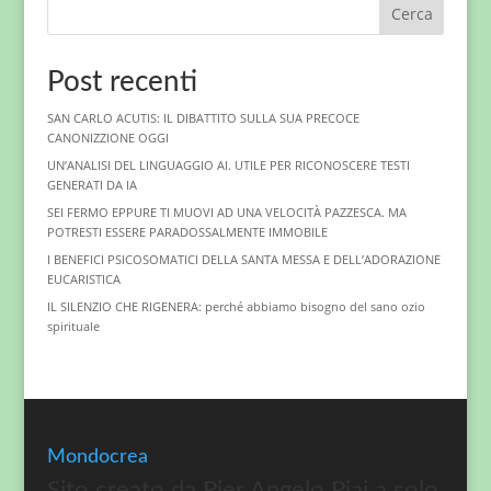
Cerca
Post recenti
SAN CARLO ACUTIS: IL DIBATTITO SULLA SUA PRECOCE
CANONIZZIONE OGGI
UN’ANALISI DEL LINGUAGGIO AI. UTILE PER RICONOSCERE TESTI
GENERATI DA IA
SEI FERMO EPPURE TI MUOVI AD UNA VELOCITÀ PAZZESCA. MA
POTRESTI ESSERE PARADOSSALMENTE IMMOBILE
I BENEFICI PSICOSOMATICI DELLA SANTA MESSA E DELL’ADORAZIONE
EUCARISTICA
IL SILENZIO CHE RIGENERA: perché abbiamo bisogno del sano ozio
spirituale
Mondocrea
Sito creato da Pier Angelo Piai a solo