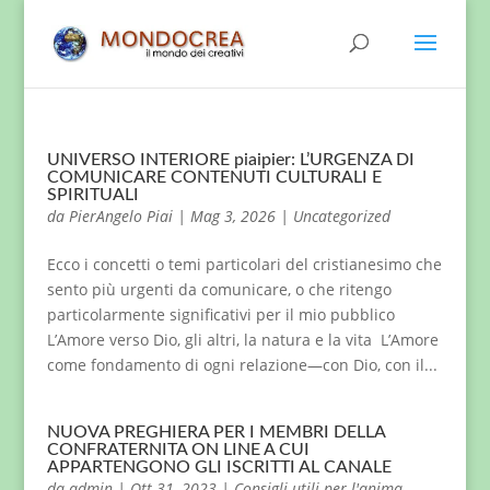
UNIVERSO INTERIORE piaipier: L’URGENZA DI
COMUNICARE CONTENUTI CULTURALI E
SPIRITUALI
da
PierAngelo Piai
|
Mag 3, 2026
|
Uncategorized
Ecco i concetti o temi particolari del cristianesimo che
sento più urgenti da comunicare, o che ritengo
particolarmente significativi per il mio pubblico
L’Amore verso Dio, gli altri, la natura e la vita L’Amore
come fondamento di ogni relazione—con Dio, con il...
NUOVA PREGHIERA PER I MEMBRI DELLA
CONFRATERNITA ON LINE A CUI
APPARTENGONO GLI ISCRITTI AL CANALE
da
admin
|
Ott 31, 2023
|
Consigli utili per l'anima
,