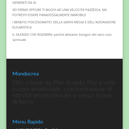
GENERATI DA IA
SEI FERMO EPPURE TI MUOVI AD UNA VELOCITÀ PAZZESCA. MA
POTRESTI ESSERE PARADOSSALMENTE IMMOBILE
I BENEFICI PSICOSOMATICI DELLA SANTA MESSA E DELL’ADORAZIONE
EUCARISTICA
IL SILENZIO CHE RIGENERA: perché abbiamo bisogno del sano ozio
spirituale
Mondocrea
Sito creato da Pier Angelo Piai a solo
scopo amatoriale, con esclusione di
attività professionale e senza scopo
di lucro.
Menu Rapido