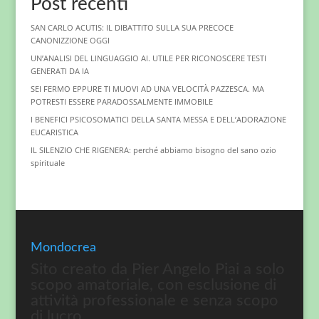
Post recenti
SAN CARLO ACUTIS: IL DIBATTITO SULLA SUA PRECOCE
CANONIZZIONE OGGI
UN’ANALISI DEL LINGUAGGIO AI. UTILE PER RICONOSCERE TESTI
GENERATI DA IA
SEI FERMO EPPURE TI MUOVI AD UNA VELOCITÀ PAZZESCA. MA
POTRESTI ESSERE PARADOSSALMENTE IMMOBILE
I BENEFICI PSICOSOMATICI DELLA SANTA MESSA E DELL’ADORAZIONE
EUCARISTICA
IL SILENZIO CHE RIGENERA: perché abbiamo bisogno del sano ozio
spirituale
Mondocrea
Sito creato da Pier Angelo Piai a solo
scopo amatoriale, con esclusione di
attività professionale e senza scopo
di lucro.