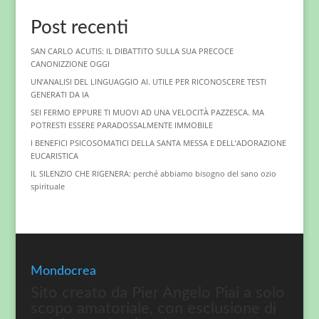
Post recenti
SAN CARLO ACUTIS: IL DIBATTITO SULLA SUA PRECOCE
CANONIZZIONE OGGI
UN’ANALISI DEL LINGUAGGIO AI. UTILE PER RICONOSCERE TESTI
GENERATI DA IA
SEI FERMO EPPURE TI MUOVI AD UNA VELOCITÀ PAZZESCA. MA
POTRESTI ESSERE PARADOSSALMENTE IMMOBILE
I BENEFICI PSICOSOMATICI DELLA SANTA MESSA E DELL’ADORAZIONE
EUCARISTICA
IL SILENZIO CHE RIGENERA: perché abbiamo bisogno del sano ozio
spirituale
Mondocrea
Sito creato da Pier Angelo Piai a solo
scopo amatoriale, con esclusione di