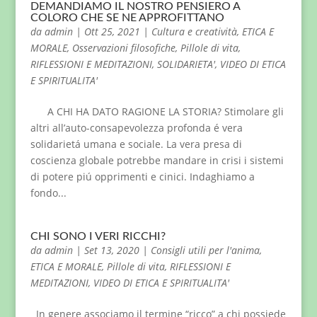
DEMANDIAMO IL NOSTRO PENSIERO A
COLORO CHE SE NE APPROFITTANO
da
admin
|
Ott 25, 2021
|
Cultura e creatività
,
ETICA E
MORALE
,
Osservazioni filosofiche
,
Pillole di vita
,
RIFLESSIONI E MEDITAZIONI
,
SOLIDARIETA'
,
VIDEO DI ETICA
E SPIRITUALITA'
A CHI HA DATO RAGIONE LA STORIA? Stimolare gli
altri all’auto-consapevolezza profonda é vera
solidarietá umana e sociale. La vera presa di
coscienza globale potrebbe mandare in crisi i sistemi
di potere piú opprimenti e cinici. Indaghiamo a
fondo...
CHI SONO I VERI RICCHI?
da
admin
|
Set 13, 2020
|
Consigli utili per l'anima
,
ETICA E MORALE
,
Pillole di vita
,
RIFLESSIONI E
MEDITAZIONI
,
VIDEO DI ETICA E SPIRITUALITA'
In genere associamo il termine “ricco” a chi possiede