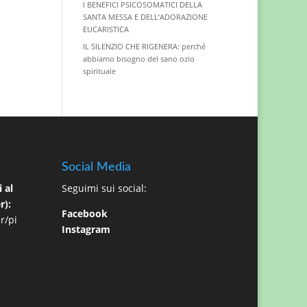
I BENEFICI PSICOSOMATICI DELLA
SANTA MESSA E DELL’ADORAZIONE
EUCARISTICA
IL SILENZIO CHE RIGENERA: perché
abbiamo bisogno del sano ozio
spirituale
Social Media
 al
Seguimi sui social:
r):
Facebook
r/pi
Instagram