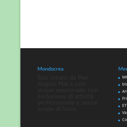
Mondocrea
Men
MO
Sito creato da Pier
Angelo Piai a solo
bl
scopo amatoriale, con
Art
esclusione di attività
Fri
professionale e senza
ET
scopo di lucro.
Va
Co