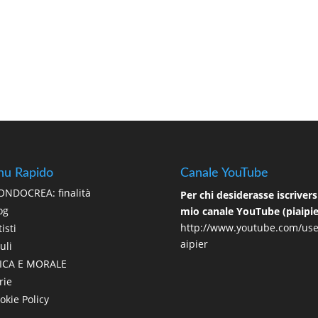
u Rapido
Canale YouTube
NDOCREA: finalità
Per chi desiderasse iscriversi
og
mio canale YouTube (piaipie
http://www.youtube.com/use
isti
aipier
uli
ICA E MORALE
rie
okie Policy