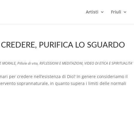
Artisti
Friuli
R CREDERE, PURIFICA LO SGUARDO
 E MORALE
,
Pillole di vita
,
RIFLESSIONI E MEDITAZIONI
,
VIDEO DI ETICA E SPIRITUALITA'
ari per credere nell’esistenza di Dio? In genere consideriamo il
ntervento soprannaturale, in quanto supera i limiti delle normali