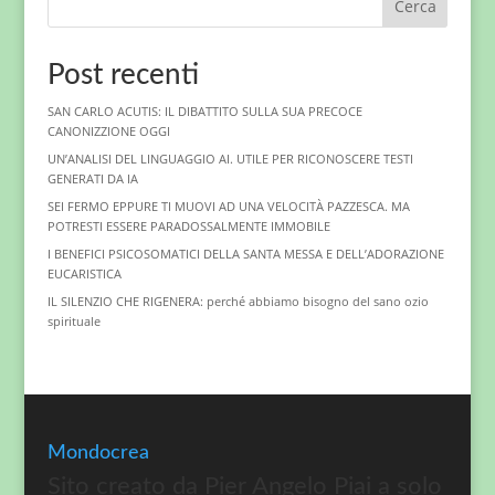
Cerca
Post recenti
SAN CARLO ACUTIS: IL DIBATTITO SULLA SUA PRECOCE
CANONIZZIONE OGGI
UN’ANALISI DEL LINGUAGGIO AI. UTILE PER RICONOSCERE TESTI
GENERATI DA IA
SEI FERMO EPPURE TI MUOVI AD UNA VELOCITÀ PAZZESCA. MA
POTRESTI ESSERE PARADOSSALMENTE IMMOBILE
I BENEFICI PSICOSOMATICI DELLA SANTA MESSA E DELL’ADORAZIONE
EUCARISTICA
IL SILENZIO CHE RIGENERA: perché abbiamo bisogno del sano ozio
spirituale
Mondocrea
Sito creato da Pier Angelo Piai a solo