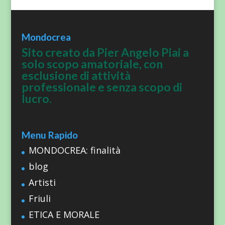
Mondocrea
Sito creato da Pier Angelo Piai a
solo scopo amatoriale, con
esclusione di attività
professionale e senza scopo di
lucro.
Menu Rapido
MONDOCREA: finalità
blog
Artisti
Friuli
ETICA E MORALE