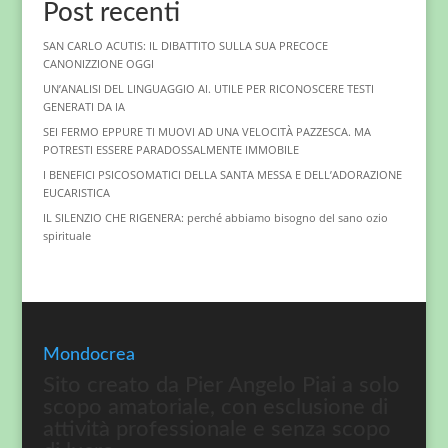
Post recenti
SAN CARLO ACUTIS: IL DIBATTITO SULLA SUA PRECOCE
CANONIZZIONE OGGI
UN’ANALISI DEL LINGUAGGIO AI. UTILE PER RICONOSCERE TESTI
GENERATI DA IA
SEI FERMO EPPURE TI MUOVI AD UNA VELOCITÀ PAZZESCA. MA
POTRESTI ESSERE PARADOSSALMENTE IMMOBILE
I BENEFICI PSICOSOMATICI DELLA SANTA MESSA E DELL’ADORAZIONE
EUCARISTICA
IL SILENZIO CHE RIGENERA: perché abbiamo bisogno del sano ozio
spirituale
Mondocrea
Sito creato da Pier Angelo Piai a solo
scopo amatoriale, con esclusione di
attività professionale e senza scopo