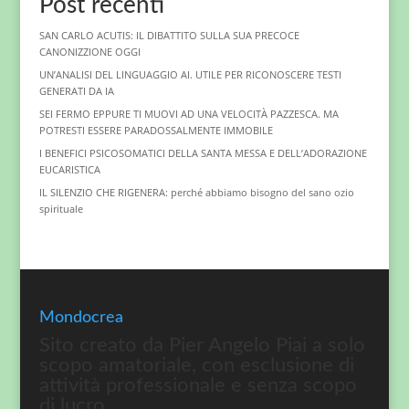
Post recenti
SAN CARLO ACUTIS: IL DIBATTITO SULLA SUA PRECOCE
CANONIZZIONE OGGI
UN’ANALISI DEL LINGUAGGIO AI. UTILE PER RICONOSCERE TESTI
GENERATI DA IA
SEI FERMO EPPURE TI MUOVI AD UNA VELOCITÀ PAZZESCA. MA
POTRESTI ESSERE PARADOSSALMENTE IMMOBILE
I BENEFICI PSICOSOMATICI DELLA SANTA MESSA E DELL’ADORAZIONE
EUCARISTICA
IL SILENZIO CHE RIGENERA: perché abbiamo bisogno del sano ozio
spirituale
Mondocrea
Sito creato da Pier Angelo Piai a solo
scopo amatoriale, con esclusione di
attività professionale e senza scopo
di lucro.