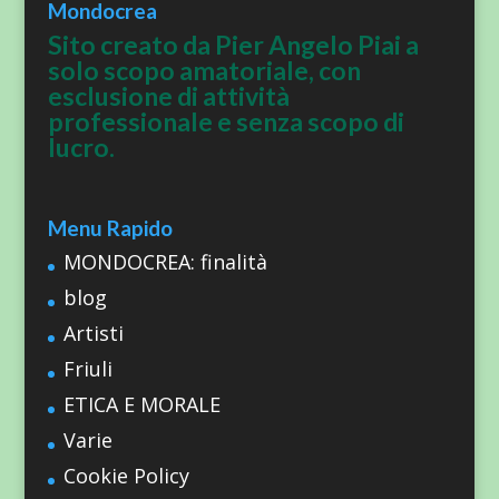
Mondocrea
Sito creato da Pier Angelo Piai a
solo scopo amatoriale, con
esclusione di attività
professionale e senza scopo di
lucro.
Menu Rapido
MONDOCREA: finalità
blog
Artisti
Friuli
ETICA E MORALE
Varie
Cookie Policy