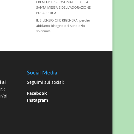
I BENEFICI PSICOSOMATICI DELLA
SANTA MESSA E DELL’ADORAZIONE
EUCARISTICA
IL SILENZIO CHE RIGENERA: perché
abbiamo bisogno del sano ozio
spirituale
Social Media
 al
Seguimi sui social:
r):
Facebook
r/pi
Instagram