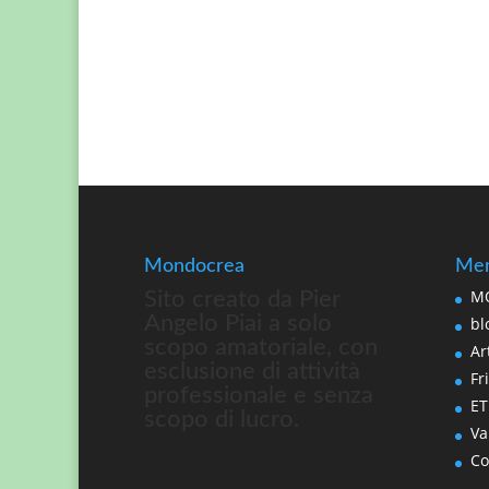
Mondocrea
Men
MO
Sito creato da Pier
Angelo Piai a solo
bl
scopo amatoriale, con
Art
esclusione di attività
Fri
professionale e senza
ET
scopo di lucro.
Va
Co