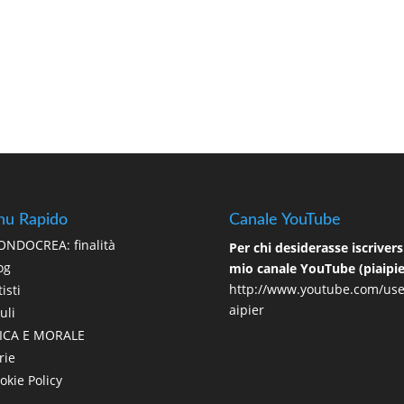
u Rapido
Canale YouTube
NDOCREA: finalità
Per chi desiderasse iscriversi
og
mio canale YouTube (piaipie
http://www.youtube.com/use
isti
aipier
uli
ICA E MORALE
rie
okie Policy