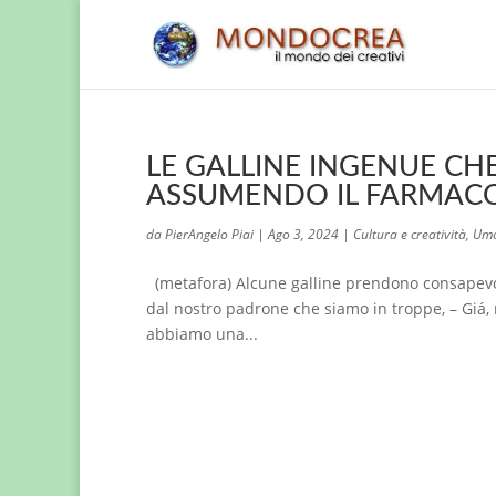
LE GALLINE INGENUE CH
ASSUMENDO IL FARMACO
da
PierAngelo Piai
|
Ago 3, 2024
|
Cultura e creatività
,
Umo
(metafora) Alcune galline prendono consapevol
dal nostro padrone che siamo in troppe, – Giá,
abbiamo una...