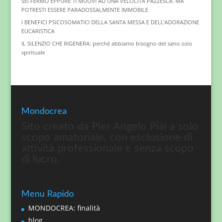
SEI FERMO EPPURE TI MUOVI AD UNA VELOCITÀ PAZZESCA. MA
POTRESTI ESSERE PARADOSSALMENTE IMMOBILE
I BENEFICI PSICOSOMATICI DELLA SANTA MESSA E DELL’ADORAZIONE
EUCARISTICA
IL SILENZIO CHE RIGENERA: perché abbiamo bisogno del sano ozio
spirituale
Mondocrea
Sito creato da Pier Angelo Piai a solo
scopo amatoriale, con esclusione di
attività professionale e senza scopo
di lucro.
Menu Rapido
MONDOCREA: finalità
blog