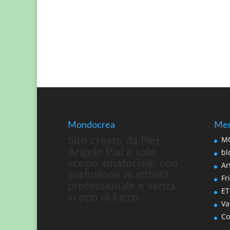
Mondocrea
Men
MO
Sito creato da Pier
Angelo Piai a solo
bl
scopo amatoriale, con
Art
esclusione di attività
Fri
professionale e senza
ET
scopo di lucro.
Va
Co