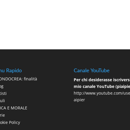
u Rapido
Canale YouTube
NDOCREA: finalità
Per chi desiderasse iscriversi
og
mio canale YouTube (piaipie
http://www.youtube.com/use
isti
aipier
uli
ICA E MORALE
rie
okie Policy