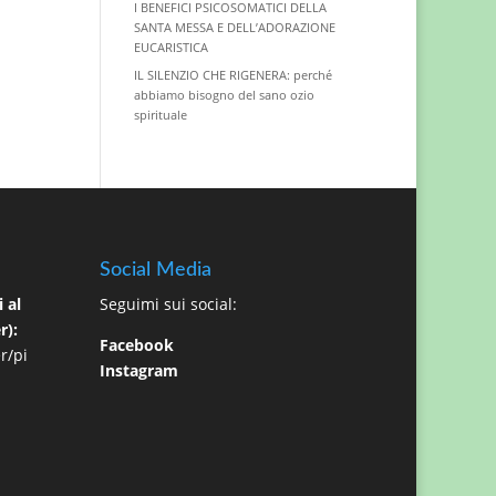
I BENEFICI PSICOSOMATICI DELLA
SANTA MESSA E DELL’ADORAZIONE
EUCARISTICA
IL SILENZIO CHE RIGENERA: perché
abbiamo bisogno del sano ozio
spirituale
Social Media
 al
Seguimi sui social:
r):
Facebook
r/pi
Instagram