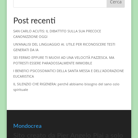
Cerca
Post recenti
SAN CARLO ACUTIS: IL DIBATTITO SULLA SUA PRECOCE
CANONIZZIONE OGGI
UN’ANALISI DEL LINGUAGGIO AI. UTILE PER RICONOSCERE TESTI
GENERATI DA IA
SEI FERMO EPPURE TI MUOVI AD UNA VELOCITÀ PAZZESCA. MA
POTRESTI ESSERE PARADOSSALMENTE IMMOBILE
I BENEFICI PSICOSOMATICI DELLA SANTA MESSA E DELL’ADORAZIONE
EUCARISTICA
IL SILENZIO CHE RIGENERA: perché abbiamo bisogno del sano ozio
spirituale
Mondocrea
Sito creato da Pier Angelo Piai a solo