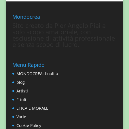
Mondocrea
Sito creato da Pier Angelo Piai a
solo scopo amatoriale, con
esclusione di attività professionale
e senza scopo di lucro.
Menu Rapido
MONDOCREA: finalità
blog
Artisti
Friuli
ETICA E MORALE
Varie
Cookie Policy