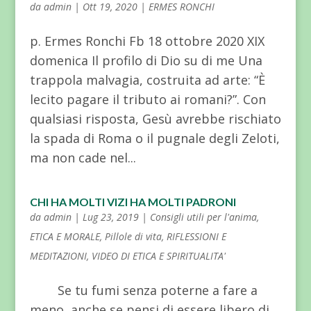
da
admin
|
Ott 19, 2020
|
ERMES RONCHI
p. Ermes Ronchi Fb 18 ottobre 2020 XIX
domenica Il profilo di Dio su di me Una
trappola malvagia, costruita ad arte: “È
lecito pagare il tributo ai romani?”. Con
qualsiasi risposta, Gesù avrebbe rischiato
la spada di Roma o il pugnale degli Zeloti,
ma non cade nel...
CHI HA MOLTI VIZI HA MOLTI PADRONI
da
admin
|
Lug 23, 2019
|
Consigli utili per l'anima
,
ETICA E MORALE
,
Pillole di vita
,
RIFLESSIONI E
MEDITAZIONI
,
VIDEO DI ETICA E SPIRITUALITA'
Se tu fumi senza poterne a fare a
meno, anche se pensi di essere libero di