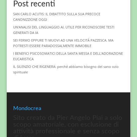
Post recenti
SAN CARLO ACUTIS: IL DIBATTITO SULLA SUA PRECOCE
CANONIZZIONE OGGI
UN’ANALISI DEL LINGUAGGIO AI. UTILE PER RICONOSCERE TESTI
GENERATI DA IA
SEI FERMO EPPURE TI MUOVI AD UNA VELOCITÀ PAZZESCA. MA
POTRESTI ESSERE PARADOSSALMENTE IMMOBILE
I BENEFICI PSICOSOMATICI DELLA SANTA MESSA E DELL’ADORAZIONE
EUCARISTICA
IL SILENZIO CHE RIGENERA: perché abbiamo bisogno del sano ozio
spirituale
Mondocrea
Sito creato da Pier Angelo Piai a solo
scopo amatoriale, con esclusione di
attività professionale e senza scopo