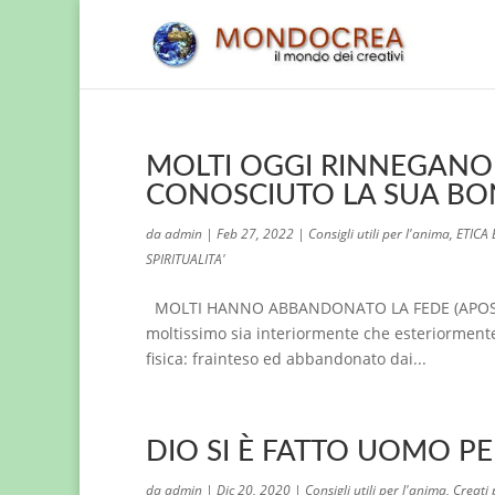
MOLTI OGGI RINNEGANO
CONOSCIUTO LA SUA BON
da
admin
|
Feb 27, 2022
|
Consigli utili per l'anima
,
ETICA
SPIRITUALITA'
MOLTI HANNO ABBANDONATO LA FEDE (APOSTASI
moltissimo sia interiormente che esteriormente
fisica: frainteso ed abbandonato dai...
DIO SI È FATTO UOMO P
da
admin
|
Dic 20, 2020
|
Consigli utili per l'anima
,
Creati 