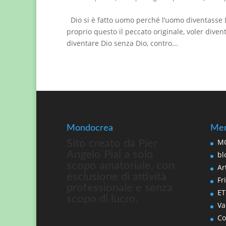
Dio si è fatto uomo perché l’uomo diventasse D
proprio questo il peccato originale, voler divent
diventare Dio senza Dio, contro...
Mondocrea
Men
MO
Sito creato da Pier
Angelo Piai a solo
bl
scopo amatoriale, con
Art
esclusione di attività
Fri
professionale e senza
ET
scopo di lucro.
Va
Co