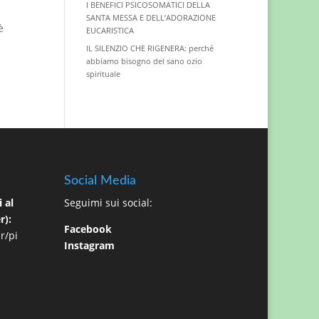
I BENEFICI PSICOSOMATICI DELLA
SANTA MESSA E DELL’ADORAZIONE
è
EUCARISTICA
IL SILENZIO CHE RIGENERA: perché
abbiamo bisogno del sano ozio
spirituale
Social Media
 al
Seguimi sui social:
r):
Facebook
r/pi
Instagram