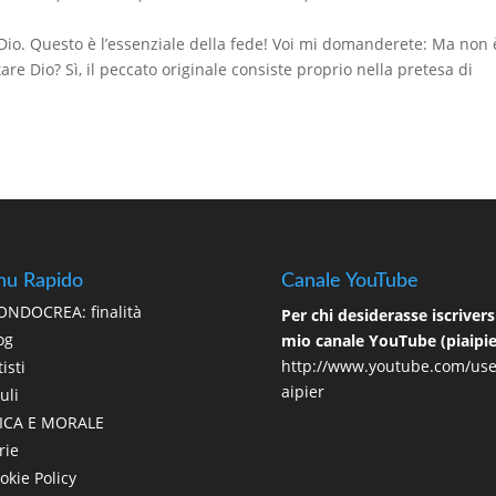
io. Questo è l’essenziale della fede! Voi mi domanderete: Ma non 
are Dio? Sì, il peccato originale consiste proprio nella pretesa di
u Rapido
Canale YouTube
NDOCREA: finalità
Per chi desiderasse iscriversi
og
mio canale YouTube (piaipie
http://www.youtube.com/use
isti
aipier
uli
ICA E MORALE
rie
okie Policy