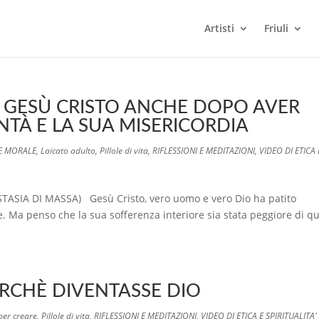
Artisti
Friuli
 GESÙ CRISTO ANCHE DOPO AVER
TÀ E LA SUA MISERICORDIA
 E MORALE
,
Laicato adulto
,
Pillole di vita
,
RIFLESSIONI E MEDITAZIONI
,
VIDEO DI ETICA 
A DI MASSA) Gesù Cristo, vero uomo e vero Dio ha patito
. Ma penso che la sua sofferenza interiore sia stata peggiore di qu
ERCHÈ DIVENTASSE DIO
per creare
,
Pillole di vita
,
RIFLESSIONI E MEDITAZIONI
,
VIDEO DI ETICA E SPIRITUALITA'