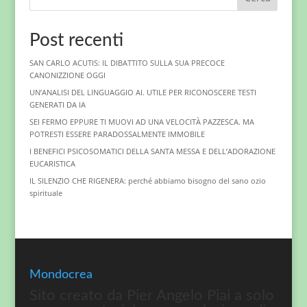
Post recenti
SAN CARLO ACUTIS: IL DIBATTITO SULLA SUA PRECOCE
CANONIZZIONE OGGI
UN’ANALISI DEL LINGUAGGIO AI. UTILE PER RICONOSCERE TESTI
GENERATI DA IA
SEI FERMO EPPURE TI MUOVI AD UNA VELOCITÀ PAZZESCA. MA
POTRESTI ESSERE PARADOSSALMENTE IMMOBILE
I BENEFICI PSICOSOMATICI DELLA SANTA MESSA E DELL’ADORAZIONE
EUCARISTICA
IL SILENZIO CHE RIGENERA: perché abbiamo bisogno del sano ozio
spirituale
Mondocrea
Sito creato da Pier Angelo Piai a solo