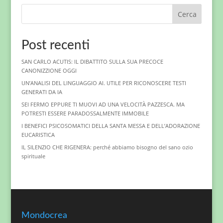
Cerca
Post recenti
SAN CARLO ACUTIS: IL DIBATTITO SULLA SUA PRECOCE
CANONIZZIONE OGGI
UN’ANALISI DEL LINGUAGGIO AI. UTILE PER RICONOSCERE TESTI
GENERATI DA IA
SEI FERMO EPPURE TI MUOVI AD UNA VELOCITÀ PAZZESCA. MA
POTRESTI ESSERE PARADOSSALMENTE IMMOBILE
I BENEFICI PSICOSOMATICI DELLA SANTA MESSA E DELL’ADORAZIONE
EUCARISTICA
IL SILENZIO CHE RIGENERA: perché abbiamo bisogno del sano ozio
spirituale
Mondocrea