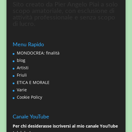
Sito creato da Pier Angelo Piai a solo
scopo amatoriale, con esclusione di
attività professionale e senza scopo
di lucro.
Menu Rapido
MONDOCREA: finalità
blog
Artisti
Friuli
ETICA E MORALE
Varie
Cookie Policy
Canale YouTube
Per chi desiderasse iscriversi al mio canale YouTube