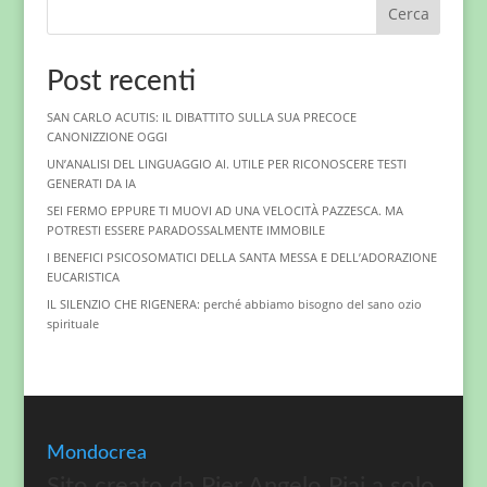
Cerca
Post recenti
SAN CARLO ACUTIS: IL DIBATTITO SULLA SUA PRECOCE
CANONIZZIONE OGGI
UN’ANALISI DEL LINGUAGGIO AI. UTILE PER RICONOSCERE TESTI
GENERATI DA IA
SEI FERMO EPPURE TI MUOVI AD UNA VELOCITÀ PAZZESCA. MA
POTRESTI ESSERE PARADOSSALMENTE IMMOBILE
I BENEFICI PSICOSOMATICI DELLA SANTA MESSA E DELL’ADORAZIONE
EUCARISTICA
IL SILENZIO CHE RIGENERA: perché abbiamo bisogno del sano ozio
spirituale
Mondocrea
Sito creato da Pier Angelo Piai a solo