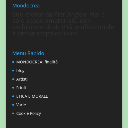
Mondocrea
Sito creato da Pier Angelo Piai a
solo scopo amatoriale, con
esclusione di attività professionale
e senza scopo di lucro.
Menu Rapido
MONDOCREA: finalità
blog
Artisti
Friuli
ETICA E MORALE
Varie
Cookie Policy