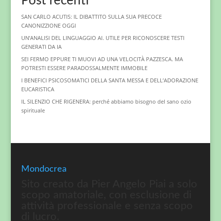
Post recenti
SAN CARLO ACUTIS: IL DIBATTITO SULLA SUA PRECOCE
CANONIZZIONE OGGI
UN’ANALISI DEL LINGUAGGIO AI. UTILE PER RICONOSCERE TESTI
GENERATI DA IA
SEI FERMO EPPURE TI MUOVI AD UNA VELOCITÀ PAZZESCA. MA
POTRESTI ESSERE PARADOSSALMENTE IMMOBILE
I BENEFICI PSICOSOMATICI DELLA SANTA MESSA E DELL’ADORAZIONE
EUCARISTICA
IL SILENZIO CHE RIGENERA: perché abbiamo bisogno del sano ozio
spirituale
Mondocrea
Sito creato da Pier Angelo Piai a solo
scopo amatoriale, con esclusione di
attività professionale e senza scopo
di lucro.