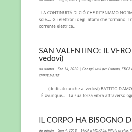
LA CONTINUITÁ DI CIÓ CHE RITENIAMO NORMALE 
sole…. Gli elettroni degli atomi che formano il
corrente elettrica...
SAN VALENTINO: IL VERO 
vedovi)
da
admin
|
Feb 14, 2020
|
Consigli utili per l'anima
,
ETICA
SPIRITUALITA'
(dedicato anche ai vedovi) BATTITO D’AMORE (
È ovunque… La sua forza vibra attraverso ogni 
IL CORPO HA BISOGNO DI
da
admin
|
Gen 4, 2018
|
ETICA E MORALE
,
Pillole di vita
,
R