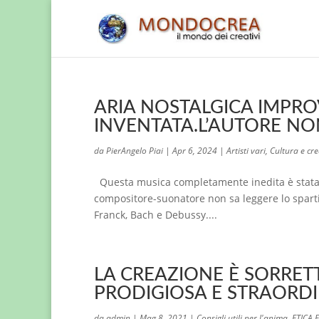
ARIA NOSTALGICA IMPRO
INVENTATA.L’AUTORE NON
da
PierAngelo Piai
|
Apr 6, 2024
|
Artisti vari
,
Cultura e cre
Questa musica completamente inedita è stata i
compositore-suonatore non sa leggere lo sparti
Franck, Bach e Debussy....
LA CREAZIONE È SORRETT
PRODIGIOSA E STRAORD
da
admin
|
Mag 8, 2021
|
Consigli utili per l'anima
,
ETICA 