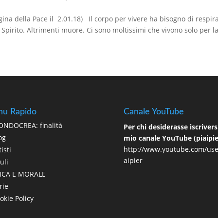
gina della Pace il 2.01.18) Il corpo per vivere ha bisogno di respir
 Spirito. Altrimenti muore. Ci sono moltissimi che vivono solo per la
u Rapido
Canale YouTube
NDOCREA: finalità
Per chi desiderasse iscriversi
og
mio canale YouTube (piaipie
http://www.youtube.com/use
isti
aipier
uli
ICA E MORALE
rie
okie Policy