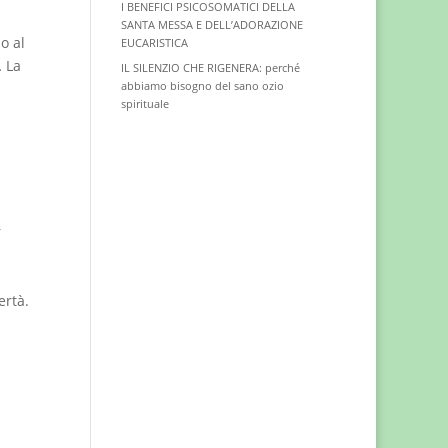
I BENEFICI PSICOSOMATICI DELLA
SANTA MESSA E DELL’ADORAZIONE
o al
EUCARISTICA
… La
IL SILENZIO CHE RIGENERA: perché
abbiamo bisogno del sano ozio
spirituale
ertà.