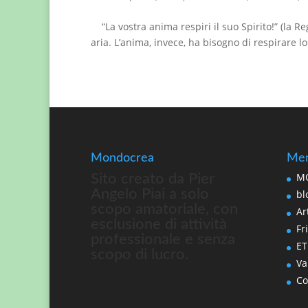
“La vostra anima respiri il suo Spirito!” (la Re
aria. L’anima, invece, ha bisogno di respirare lo
Mondocrea
Men
MO
Sito creato da Pier
Angelo Piai a solo
bl
scopo amatoriale, con
Art
esclusione di attività
Fri
professionale e senza
ET
scopo di lucro.
Va
Co