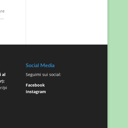
are
...
Social Media
 al
Seguimi sui social:
r):
Facebook
r/pi
Instagram