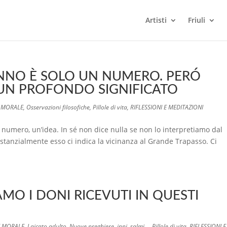
Artisti
Friuli
 ANNO È SOLO UN NUMERO. PERÓ
UN PROFONDO SIGNIFICATO
E MORALE
,
Osservazioni filosofiche
,
Pillole di vita
,
RIFLESSIONI E MEDITAZIONI
n numero, un’idea. In sé non dice nulla se non lo interpretiamo dal
ostanzialmente esso ci indica la vicinanza al Grande Trapasso. Ci
MO I DONI RICEVUTI IN QUESTI
E MORALE
,
Laicato adulto
,
Nuove preghiere, inni, salmi...
,
Pillole di vita
,
RIFLESSIONI E