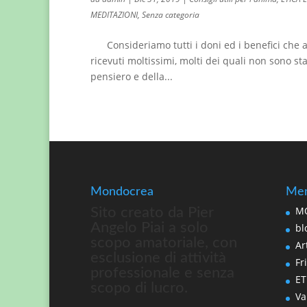
MEDITAZIONI
,
Senza categoria
Consideriamo tutti i doni ed i benefici che a
ricevuti moltissimi, molti dei quali non sono sta
pensiero e della...
Mondocrea
Men
MO
Sito creato da Pier
Angelo Piai a solo
bl
scopo amatoriale, con
Art
esclusione di attività
Fri
professionale e senza
ET
scopo di lucro.
Va