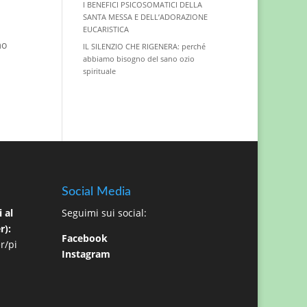
I BENEFICI PSICOSOMATICI DELLA
SANTA MESSA E DELL’ADORAZIONE
EUCARISTICA
mo
IL SILENZIO CHE RIGENERA: perché
abbiamo bisogno del sano ozio
spirituale
Social Media
 al
Seguimi sui social:
r):
Facebook
r/pi
Instagram