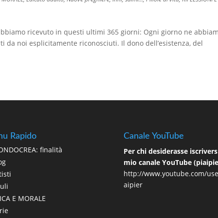
bbiamo ricevuto in questi ultimi 365 giorni: Ogni giorno ne abbia
ti da noi esplicitamente riconosciuti. Il dono dell’esistenza, del
u Rapido
Canale YouTube
NDOCREA: finalità
Per chi desiderasse iscriversi
og
mio canale YouTube (piaipie
http://www.youtube.com/use
isti
aipier
uli
ICA E MORALE
rie