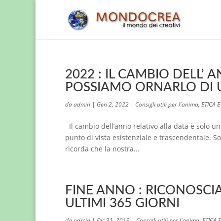
2022 : IL CAMBIO DELL’
POSSIAMO ORNARLO DI 
da
admin
|
Gen 2, 2022
|
Consigli utili per l'anima
,
ETICA 
Il cambio dell’anno relativo alla data è solo u
punto di vista esistenziale e trascendentale. S
ricorda che la nostra...
FINE ANNO : RICONOSCIA
ULTIMI 365 GIORNI
da
admin
|
Dic 31, 2019
|
Consigli utili per l'anima
,
ETICA 